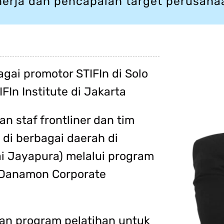
nerja dan pencapaian target perusaha
bagai promotor STIFIn di Solo
FIn Institute di Jakarta
n staf frontliner dan tim
i berbagai daerah di
ai Jayapura) melalui program
- Danamon Corporate
n program pelatihan untuk