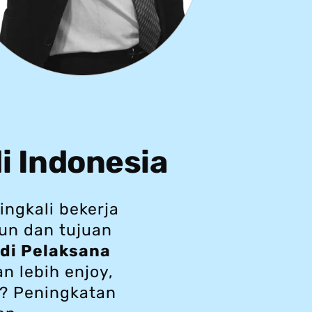
di Indonesia
ngkali bekerja
run dan tujuan
di Pelaksana
n lebih enjoy,
a? Peningkatan